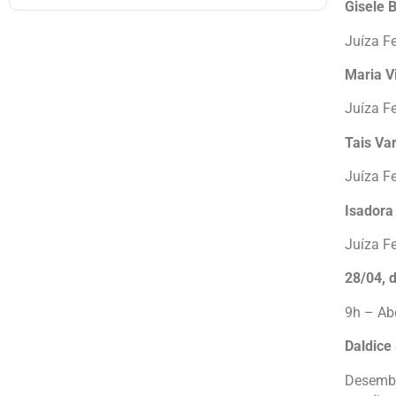
Gisele 
Juíza F
Maria Vi
Juíza F
Tais Va
Juíza F
Isadora
Juíza F
28/04, 
9h – Ab
Daldice
Desemba