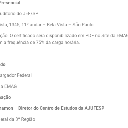
Presencial
uditório do JEF/SP
ista, 1345, 11º andar – Bela Vista – São Paulo
ação: O certificado será disponibilizado em PDF no Site da EMA
m a frequência de 75% da carga horária.
ldo
rgador Federal
 da EMAG
nação
amon – Diretor do Centro de Estudos da AJUFESP
eral da 3ª Região