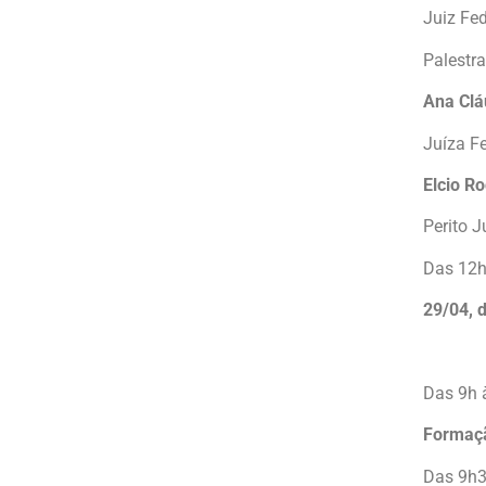
Juiz Fe
Palestr
Ana Clá
Juíza F
Elcio Ro
Perito J
Das 12h
29/04, 
Das 9h 
Formaçã
Das 9h3