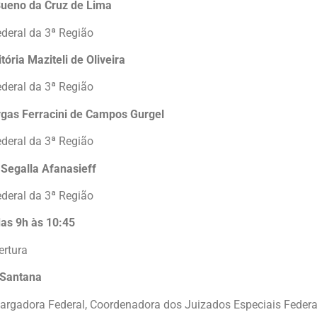
Bueno da Cruz de Lima
ederal da 3ª Região
tória Maziteli de Oliveira
ederal da 3ª Região
rgas Ferracini de Campos Gurgel
ederal da 3ª Região
 Segalla Afanasieff
ederal da 3ª Região
das 9h às 10:45
ertura
 Santana
rgadora Federal, Coordenadora dos Juizados Especiais Federa