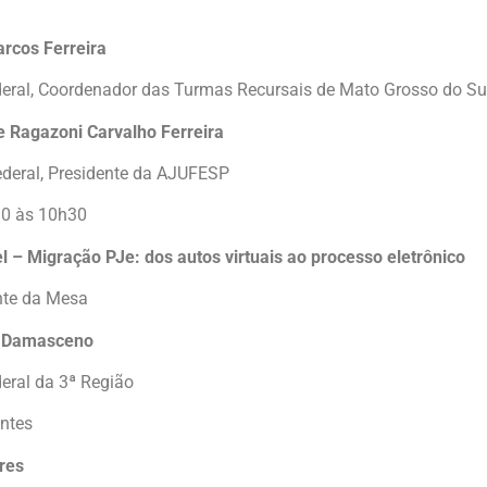
rcos Ferreira
deral, Coordenador das Turmas Recursais de Mato Grosso do S
e Ragazoni Carvalho Ferreira
ederal, Presidente da AJUFESP
0 às 10h30
el – Migração PJe: dos autos virtuais ao processo eletrônico
nte da Mesa
o Damasceno
eral da 3ª Região
antes
eres