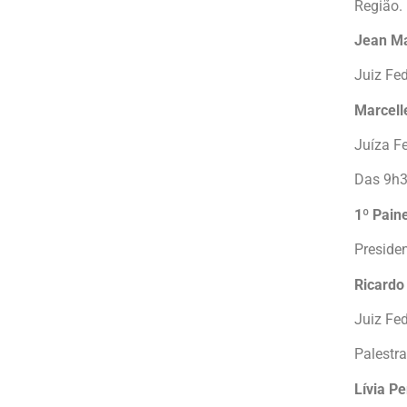
Região.
Jean Ma
Juiz Fe
Marcell
Juíza F
Das 9h3
1º Pain
Preside
Ricard
Juiz Fed
Palestr
Lívia P