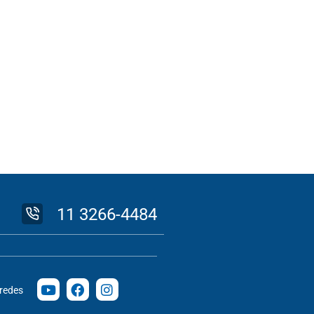
11 3266-4484
 redes