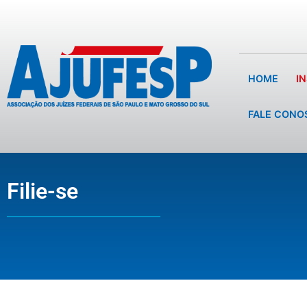
HOME
I
FALE CONO
Filie-se