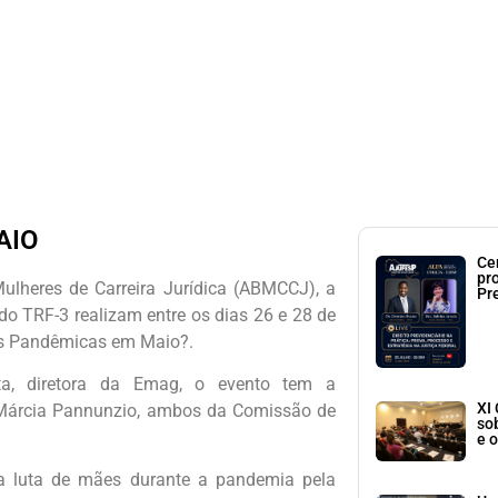
AIO
Ce
pr
lheres de Carreira Jurídica (ABMCCJ), a
Pr
o TRF-3 realizam entre os dias 26 e 28 de
ães Pandêmicas em Maio?.
rta, diretora da Emag, o evento tem a
XI
e Márcia Pannunzio, ambos da Comissão de
so
e o
 a luta de mães durante a pandemia pela