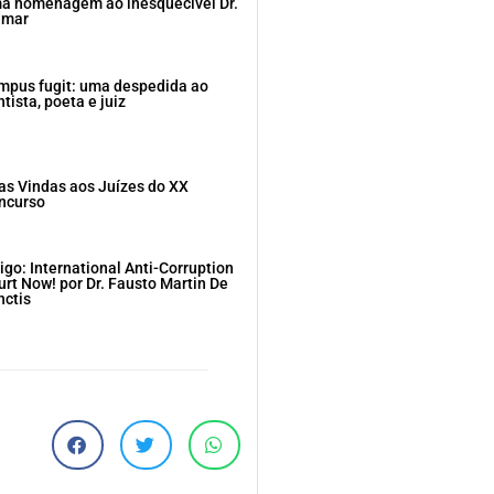
a homenagem ao inesquecível Dr.
dmar
mpus fugit: uma despedida ao
tista, poeta e juiz
as Vindas aos Juízes do XX
ncurso
igo: International Anti-Corruption
urt Now! por Dr. Fausto Martin De
nctis