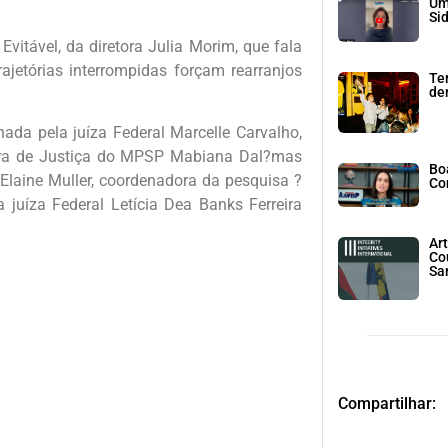
Um
Si
vitável, da diretora Julia Morim, que fala
ajetórias interrompidas forçam rearranjos
Te
den
da pela juíza Federal Marcelle Carvalho,
ora de Justiça do MPSP Mabiana Dal?mas
Bo
laine Muller, coordenadora da pesquisa ?
Co
a juíza Federal Letícia Dea Banks Ferreira
Art
Co
Sa
Compartilhar: