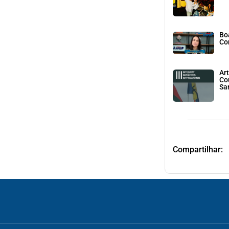
Bo
Co
Art
Co
Sa
Compartilhar: