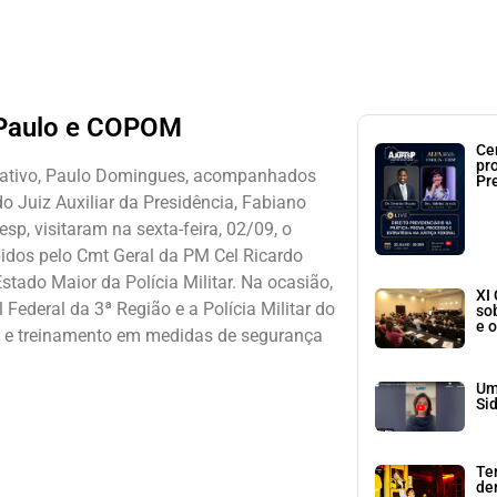
 Paulo e COPOM
Ce
pr
slativo, Paulo Domingues, acompanhados
Pr
 Juiz Auxiliar da Presidência, Fabiano
sp, visitaram na sexta-feira, 02/09, o
dos pelo Cmt Geral da PM Cel Ricardo
tado Maior da Polícia Militar. Na ocasião,
XI
 Federal da 3ª Região e a Polícia Militar do
so
e o
ro e treinamento em medidas de segurança
Um
Si
Te
den