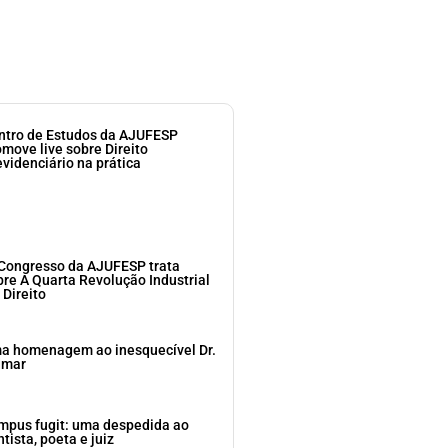
ntro de Estudos da AJUFESP
omove live sobre Direito
evidenciário na prática
 Congresso da AJUFESP trata
bre A Quarta Revolução Industrial
 Direito
a homenagem ao inesquecível Dr.
dmar
mpus fugit: uma despedida ao
tista, poeta e juiz