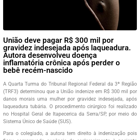
União deve pagar R$ 300 mil por
gravidez indesejada após laqueadura.
Autora desenvolveu doença
inflamatória crônica após perder o
bebê recém-nascido
A Quarta Turma do Tribunal Regional Federal da 3ª Região
(TRF3) determinou que a União indenize em R$ 300 mil por
danos morais uma mulher por gravidez indesejada, após
laqueadura tubária. O procedimento cirúrgico foi realizado
no Hospital Geral de Itapecerica da Serra/SP, por meio do
Sistema Único de Saúde (SUS).
Para o colegiado, a autora tem direito à indenização pois