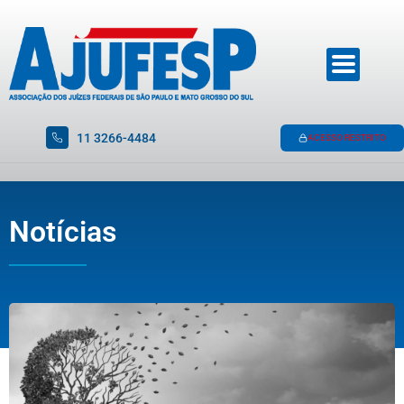
11 3266-4484
ACESSO RESTRITO
Notícias