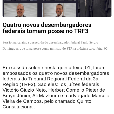
Quatro novos desembargadores
federais tomam posse no TRF3
Sessão marca ainda despedida do desembargador federal Paulo Sérgio 
Domingues, que toma posse como ministro do STJ na próxima terça-feira, 06
Em sessão solene nesta quinta-feira, 01, foram
empossados os quatro novos desembargadores
federais do Tribunal Regional Federal da 3a
Região (TRF3). São eles: os juízes federais
Victório Giuzio Neto, Herbert Cornélio Pieter de
Bruyn Júnior, Ali Mazloum e o advogado Marcelo
Vieira de Campos, pelo chamado Quinto
Constitucional.