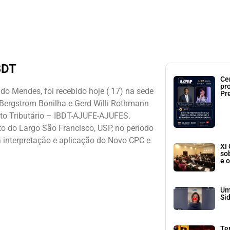
BDT
Ce
pr
o Mendes, foi recebido hoje ( 17) na sede
Pr
. Bergstrom Bonilha e Gerd Willi Rothmann
eito Tributário – IBDT-AJUFE-AJUFES.
to do Largo São Francisco, USP, no período
 interpretação e aplicação do Novo CPC e
XI
so
e o
Um
Si
Te