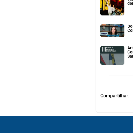
den
Bo
Co
Art
Co
Sa
Compartilhar: