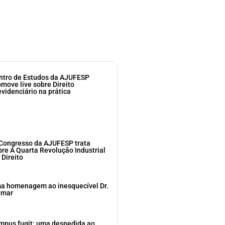
ntro de Estudos da AJUFESP
omove live sobre Direito
evidenciário na prática
 Congresso da AJUFESP trata
bre A Quarta Revolução Industrial
 Direito
a homenagem ao inesquecível Dr.
dmar
mpus fugit: uma despedida ao