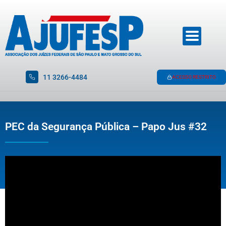
11 3266-4484
ACESSO RESTRITO
PEC da Segurança Pública – Papo Jus #32