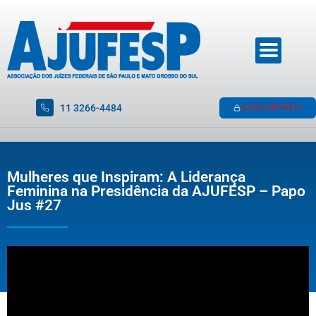
11 3266-4484
ACESSO RESTRITO
Mulheres que Inspiram: A Liderança
Feminina na Presidência da AJUFESP – Papo
Jus #27