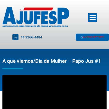
11 3266-4484
ACESSO RESTRITO
A que viemos/Dia da Mulher – Papo Jus #1