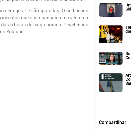
Um
Si
ico em geral e são gratuitas. O certificado
s inscritos que acompanharem o evento na
das 6 horas de carga horária. O webinário
Te
den
s no Youtube.
Bo
Co
Art
Co
Sa
Compartilhar: