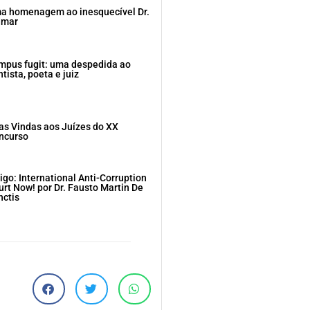
a homenagem ao inesquecível Dr.
dmar
mpus fugit: uma despedida ao
tista, poeta e juiz
as Vindas aos Juízes do XX
ncurso
igo: International Anti-Corruption
urt Now! por Dr. Fausto Martin De
nctis