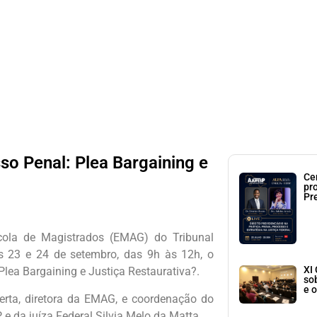
so Penal: Plea Bargaining e
Ce
pr
Pr
ola de Magistrados (EMAG) do Tribunal
as 23 e 24 de setembro, das 9h às 12h, o
XI
Plea Bargaining e Justiça Restaurativa?.
so
e o
rta, diretora da EMAG, e coordenação do
, e da juíza Federal Silvia Melo da Matta.