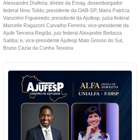
Alessandro Diaferia; diretor da Emag, desembargador
federal Nino Toldo; presidente da OAB-SP, Maria Patrícia
Vanzolini Figueiredo; presidente da Ajufesp, juíza federal
Marcelle Ragazoni Carvalho Ferreira; vice-presidente da
Ajufe Terceira Região, juiz federal Alexandre Berboza
Saliba; e, vice-presidente Ajufesp Mato Grosso do Sul,
Bruno Cezar da Cunha Teixeira