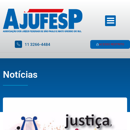
11 3266-4484
ACESSO RESTRITO
Notícias