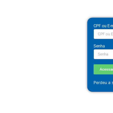
CPF ou E-m
Senha
Acessa
Perdeu a 