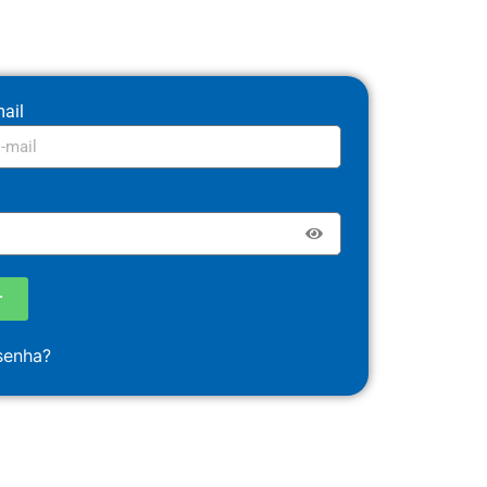
ail
r
senha?