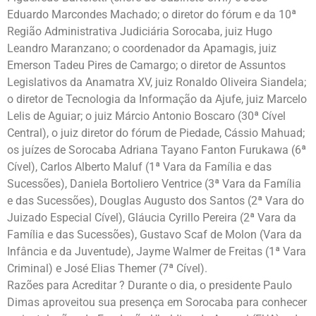
Eduardo Marcondes Machado; o diretor do fórum e da 10ª
Região Administrativa Judiciária Sorocaba, juiz Hugo
Leandro Maranzano; o coordenador da Apamagis, juiz
Emerson Tadeu Pires de Camargo; o diretor de Assuntos
Legislativos da Anamatra XV, juiz Ronaldo Oliveira Siandela;
o diretor de Tecnologia da Informação da Ajufe, juiz Marcelo
Lelis de Aguiar; o juiz Márcio Antonio Boscaro (30ª Cível
Central), o juiz diretor do fórum de Piedade, Cássio Mahuad;
os juízes de Sorocaba Adriana Tayano Fanton Furukawa (6ª
Cível), Carlos Alberto Maluf (1ª Vara da Família e das
Sucessões), Daniela Bortoliero Ventrice (3ª Vara da Família
e das Sucessões), Douglas Augusto dos Santos (2ª Vara do
Juizado Especial Cível), Gláucia Cyrillo Pereira (2ª Vara da
Família e das Sucessões), Gustavo Scaf de Molon (Vara da
Infância e da Juventude), Jayme Walmer de Freitas (1ª Vara
Criminal) e José Elias Themer (7ª Cível).
Razões para Acreditar ? Durante o dia, o presidente Paulo
Dimas aproveitou sua presença em Sorocaba para conhecer