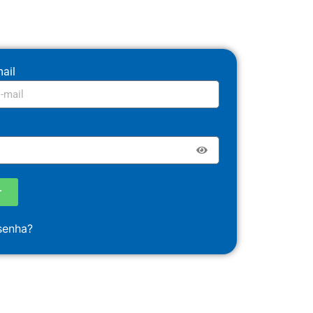
ail
r
senha?