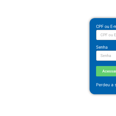
CPF ou E-m
Senha
Acessa
Perdeu a 