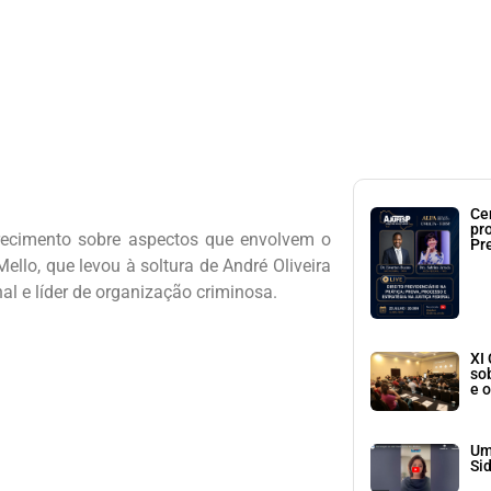
Ce
pr
arecimento sobre aspectos que envolvem o
Pr
llo, que levou à soltura de André Oliveira
al e líder de organização criminosa.
XI
so
e o
Um
Si