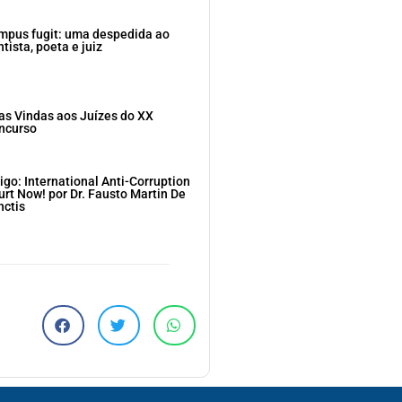
mpus fugit: uma despedida ao
tista, poeta e juiz
as Vindas aos Juízes do XX
ncurso
igo: International Anti-Corruption
urt Now! por Dr. Fausto Martin De
nctis