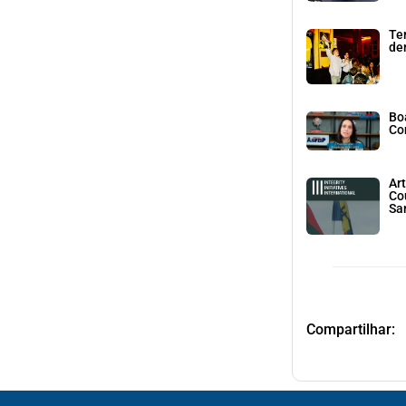
Te
den
Bo
Co
Art
Co
Sa
Compartilhar: