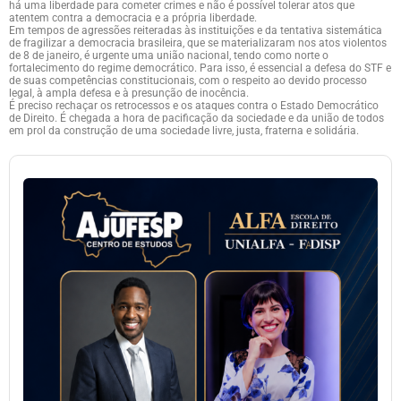
há uma liberdade para cometer crimes e não é possível tolerar atos que
atentem contra a democracia e a própria liberdade.
Em tempos de agressões reiteradas às instituições e da tentativa sistemática
de fragilizar a democracia brasileira, que se materializaram nos atos violentos
de 8 de janeiro, é urgente uma união nacional, tendo como norte o
fortalecimento do regime democrático. Para isso, é essencial a defesa do STF e
de suas competências constitucionais, com o respeito ao devido processo
legal, à ampla defesa e à presunção de inocência.
É preciso rechaçar os retrocessos e os ataques contra o Estado Democrático
de Direito. É chegada a hora de pacificação da sociedade e da união de todos
em prol da construção de uma sociedade livre, justa, fraterna e solidária.