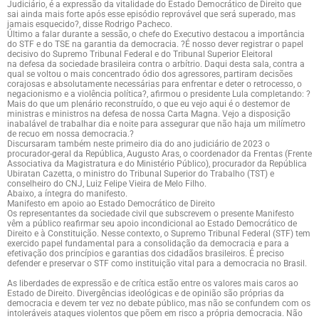
Judiciário, é a expressão da vitalidade do Estado Democrático de Direito que
sai ainda mais forte após esse episódio reprovável que será superado, mas
jamais esquecido?, disse Rodrigo Pacheco.
Último a falar durante a sessão, o chefe do Executivo destacou a importância
do STF e do TSE na garantia da democracia. ?É nosso dever registrar o papel
decisivo do Supremo Tribunal Federal e do Tribunal Superior Eleitoral
na defesa da sociedade brasileira contra o arbítrio. Daqui desta sala, contra a
qual se voltou o mais concentrado ódio dos agressores, partiram decisões
corajosas e absolutamente necessárias para enfrentar e deter o retrocesso, o
negacionismo e a violência política?, afirmou o presidente Lula completando: ?
Mais do que um plenário reconstruído, o que eu vejo aqui é o destemor de
ministras e ministros na defesa de nossa Carta Magna. Vejo a disposição
inabalável de trabalhar dia e noite para assegurar que não haja um milímetro
de recuo em nossa democracia.?
Discursaram também neste primeiro dia do ano judiciário de 2023 o
procurador-geral da República, Augusto Aras, o coordenador da Frentas (Frente
Associativa da Magistratura e do Ministério Público), procurador da República
Ubiratan Cazetta, o ministro do Tribunal Superior do Trabalho (TST) e
conselheiro do CNJ, Luiz Felipe Vieira de Melo Filho.
Abaixo, a íntegra do manifesto.
Manifesto em apoio ao Estado Democrático de Direito
Os representantes da sociedade civil que subscrevem o presente Manifesto
vêm a público reafirmar seu apoio incondicional ao Estado Democrático de
Direito e à Constituição. Nesse contexto, o Supremo Tribunal Federal (STF) tem
exercido papel fundamental para a consolidação da democracia e para a
efetivação dos princípios e garantias dos cidadãos brasileiros. É preciso
defender e preservar o STF como instituição vital para a democracia no Brasil.
As liberdades de expressão e de crítica estão entre os valores mais caros ao
Estado de Direito. Divergências ideológicas e de opinião são próprias da
democracia e devem ter vez no debate público, mas não se confundem com os
intoleráveis ataques violentos que põem em risco a própria democracia. Não