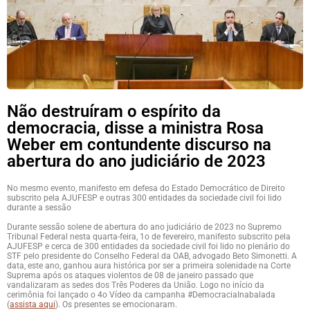
Não destruíram o espírito da
democracia, disse a ministra Rosa
Weber em contundente discurso na
abertura do ano judiciário de 2023
No mesmo evento, manifesto em defesa do Estado Democrático de Direito
subscrito pela AJUFESP e outras 300 entidades da sociedade civil foi lido
durante a sessão
Durante sessão solene de abertura do ano judiciário de 2023 no Supremo
Tribunal Federal nesta quarta-feira, 1o de fevereiro, manifesto subscrito pela
AJUFESP e cerca de 300 entidades da sociedade civil foi lido no plenário do
STF pelo presidente do Conselho Federal da OAB, advogado Beto Simonetti. A
data, este ano, ganhou aura histórica por ser a primeira solenidade na Corte
Suprema após os ataques violentos de 08 de janeiro passado que
vandalizaram as sedes dos Três Poderes da União. Logo no início da
cerimônia foi lançado o 4o Vídeo da campanha #DemocraciaInabalada
(
assista aqui
). Os presentes se emocionaram.