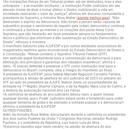
?As instalações físicas de um Tribunal podem até ser destruídas, mas a elas
sobrepaira – e se mantém incólume -, a instituição Poder Judiciário em seu
elevado mister de dizer e tornar efetivo o Direito, viabilizando a vida em
sociedade, realizando o valor da Justiça?, afirmou em discurso contundente a
presidente do Supremo, a ministra Rosa Weber (
assista trechos aqui
). “Não
destruíram o espírito da democracia. Não foram e jamais serão capazes de
subvertê-lo porque o sentimento de respeito pela ordem democrática continua
e continuará a iluminar as mentes e os corações dos juízes desta Corte
Suprema, que não hesitarão em fazer prevalecer sempre os fundamentos
éticos e políticos que informam e dão sustentação ao Estado Democrático de
Direito”, reforçou a ministra.
O manifesto subscrito pela AJUFESP e por outras entidades associativas de
magistrados reafirma apoio incondicional ao Estado Democrático de Direito e
à Constituição. ?Nesse contexto, o Supremo Tribunal Federal (STF)
tem exercido papel fundamental para a consolidação da democracia e para
efetivação dos princípios e garantias dos cidadãos brasileiros?, afirma o
texto. ?É preciso defender e preservar o STF como instituição vital para a
democracia no Brasil?, completa. (leia a íntegra do manifesto ao final)
A presidente da AJUFESP, juíza federal Marcelle Ragazoni Carvalho Ferreira,
acompanhou a sessão de abertura do ano judiciário de 2023 no plenário do
STF ao lado do presidente da AJUFE, Nelson Alves, os vice-presidentes da
entidade na 1ª Região, Shamyl Cipriano, e da 6a Região, Mara Lina do Carmo, e
a diretora da associação nacional Ana Lya Ferraz.
?A cerimônia de abertura do ano judiciário deixou claro, a quem tivesse
qualquer dúvida, que o Poder Judiciário estará unido e fortalecido para coibir
qualquer tentativa de golpe e de atentado à vontade popular e à democracia?,
afirmou a presidente da AJUFESP.
OUTROS PODERES
Além da ministra Rosa Weber, discursaram durante a cerimônia os presidentes
dos dois outros Poderes da União ? Congresso Nacional, senador Rodrigo
Pacheco, e o presidente da República, Luiz Inácio Lula da Silva.
?Estarmos reunidos aqui neste cenário, na sessão de abertura do ano