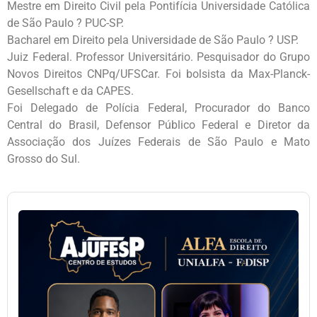
Mestre em
Direito Civil pela Pontifícia Universidade Católica
de São Paulo ?
PUC-SP.
Bacharel em Direito pela Universidade de São Paulo ? USP.
Juiz
Federal. Professor Universitário. Pesquisador do Grupo
Novos Direitos
CNPq/UFSCar. Foi bolsista da Max-Planck-
Gesellschaft e da CAPES.
Foi
Delegado de Polícia Federal, Procurador do Banco
Central do Brasil,
Defensor Público Federal e Diretor da
Associação dos Juízes
Federais de São Paulo e Mato
Grosso do Sul.