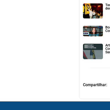
Te
den
Bo
Co
Art
Co
Sa
Compartilhar: