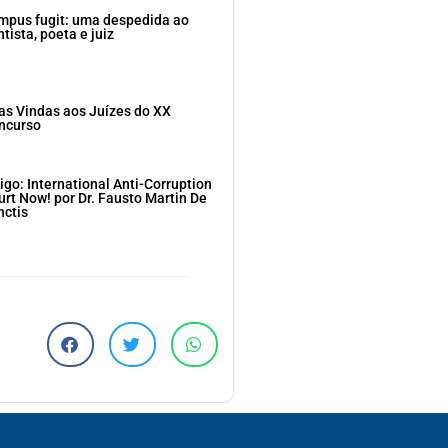
mpus fugit: uma despedida ao
tista, poeta e juiz
as Vindas aos Juízes do XX
ncurso
igo: International Anti-Corruption
urt Now! por Dr. Fausto Martin De
nctis