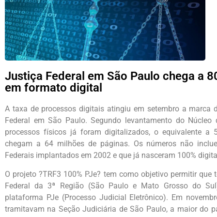
Justiça Federal em São Paulo chega a 
em formato digital
A taxa de processos digitais atingiu em setembro a marca 
Federal em São Paulo. Segundo levantamento do Núcleo de
processos físicos já foram digitalizados, o equivalente
chegam a 64 milhões de páginas. Os números não inclue
Federais implantados em 2002 e que já nasceram 100% digita
O projeto ?TRF3 100% PJe? tem como objetivo permitir que t
Federal da 3ª Região (São Paulo e Mato Grosso do Sul
plataforma PJe (Processo Judicial Eletrônico). Em novembr
tramitavam na Seção Judiciária de São Paulo, a maior do pa