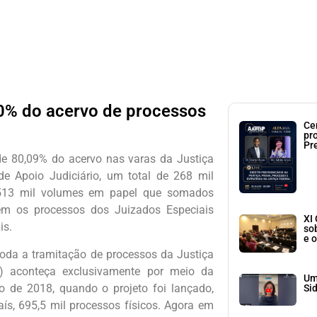
80% do acervo de processos
Ce
pr
Pr
de 80,09% do acervo nas varas da Justiça
 Apoio Judiciário, um total de 268 mil
 a 513 mil volumes em papel que somados
m os processos dos Juizados Especiais
XI
is.
so
e o
oda a tramitação de processos da Justiça
) aconteça exclusivamente por meio da
Um
o de 2018, quando o projeto foi lançado,
Si
ís, 695,5 mil processos físicos. Agora em