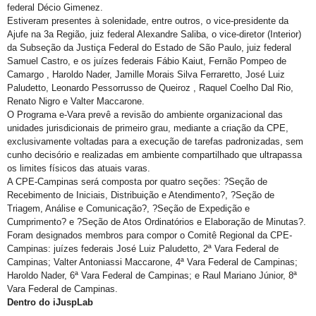
federal Décio Gimenez.
Estiveram presentes à solenidade, entre outros, o vice-presidente da
Ajufe na 3a Região, juiz federal Alexandre Saliba, o vice-diretor (Interior)
da Subseção da Justiça Federal do Estado de São Paulo, juiz federal
Samuel Castro, e os juízes federais Fábio Kaiut, Fernão Pompeo de
Camargo , Haroldo Nader, Jamille Morais Silva Ferraretto, José Luiz
Paludetto, Leonardo Pessorrusso de Queiroz , Raquel Coelho Dal Rio,
Renato Nigro e Valter Maccarone.
O Programa e-Vara prevê a revisão do ambiente organizacional das
unidades jurisdicionais de primeiro grau, mediante a criação da CPE,
exclusivamente voltadas para a execução de tarefas padronizadas, sem
cunho decisório e realizadas em ambiente compartilhado que ultrapassa
os limites físicos das atuais varas.
A CPE-Campinas será composta por quatro seções: ?Seção de
Recebimento de Iniciais, Distribuição e Atendimento?, ?Seção de
Triagem, Análise e Comunicação?, ?Seção de Expedição e
Cumprimento? e ?Seção de Atos Ordinatórios e Elaboração de Minutas?.
Foram designados membros para compor o Comitê Regional da CPE-
Campinas: juízes federais José Luiz Paludetto, 2ª Vara Federal de
Campinas; Valter Antoniassi Maccarone, 4ª Vara Federal de Campinas;
Haroldo Nader, 6ª Vara Federal de Campinas; e Raul Mariano Júnior, 8ª
Vara Federal de Campinas.
Dentro do iJuspLab