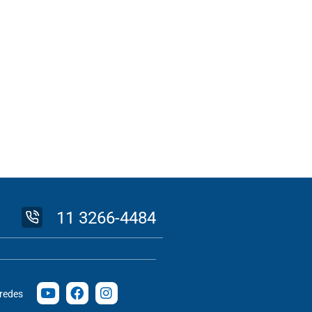
11 3266-4484
 redes