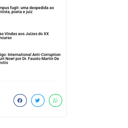
mpus fugit: uma despedida ao
tista, poeta e juiz
as Vindas aos Juízes do XX
ncurso
igo: International Anti-Corruption
urt Now! por Dr. Fausto Martin De
nctis