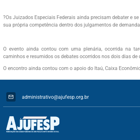
?Os Juizados Especiais Federais ainda precisam debater e se 
sua própria competência dentro dos julgamentos de demandas
O evento ainda contou com uma plenária, ocorrida na ta
caminhos e resumidos os debates ocorridos nos dois dias de 
O encontro ainda contou com o apoio do Itaú, Caixa Econômic
administrativo@ajufesp.org.br