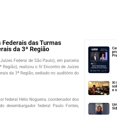
s Federais das Turmas
rais da 3ª Região
Ce
pr
Pr
Juízes Federai de São Paulo), em parceria
Região), realizou o IV Encontro de Juízes
rais da 3ª Região, sediado no auditório do
XI
so
e o
or federal Hélio Nogueira, coordenador dos
Um
do desembargador federal Paulo Fontes,
Si