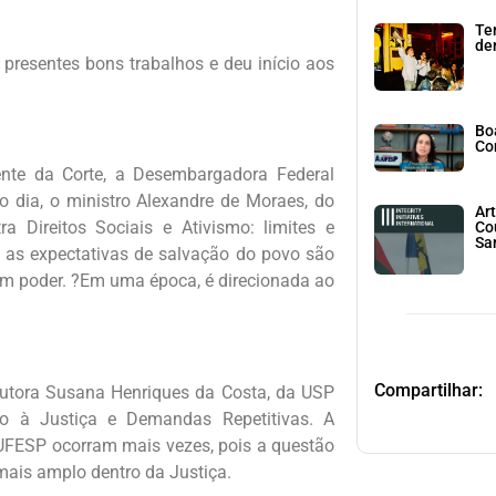
Te
den
presentes bons trabalhos e deu início aos
Bo
Co
ente da Corte, a Desembargadora Federal
o dia, o ministro Alexandre de Moraes, do
Art
a Direitos Sociais e Ativismo: limites e
Co
Sa
e as expectativas de salvação do povo são
a um poder. ?Em uma época, é direcionada ao
Compartilhar:
outora Susana Henriques da Costa, da USP
o à Justiça e Demandas Repetitivas. A
UFESP ocorram mais vezes, pois a questão
mais amplo dentro da Justiça.