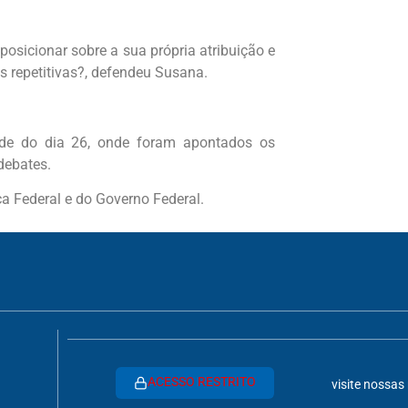
posicionar sobre a sua própria atribuição e
 repetitivas?, defendeu Susana.
rde do dia 26, onde foram apontados os
debates.
a Federal e do Governo Federal.
ACESSO RESTRITO
visite nossas